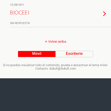
15/08/2011
BIOCEEI
SIN RESPUESTA
Volver arriba
Móvil
Escritorio
Si no puedes visualizar todo el contenido, prueba a desactivar el tema móvil.
Contacto: dokult@dokult.com