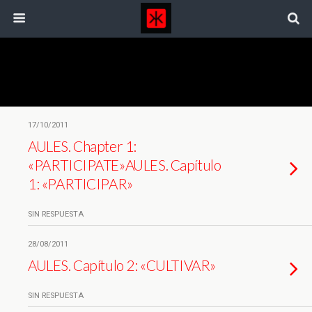
Etiquetas › Bio
17/10/2011
AULES. Chapter 1:
«PARTICIPATE»
AULES. Capítulo
1: «PARTICIPAR»
SIN RESPUESTA
28/08/2011
AULES. Capítulo 2: «CULTIVAR»
SIN RESPUESTA