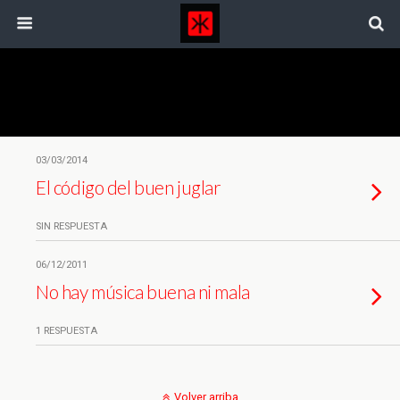
Etiquetas › Boadella
03/03/2014
El código del buen juglar
SIN RESPUESTA
06/12/2011
No hay música buena ni mala
1 RESPUESTA
Volver arriba