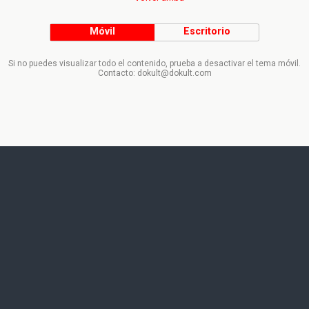
Móvil
Escritorio
Si no puedes visualizar todo el contenido, prueba a desactivar el tema móvil.
Contacto: dokult@dokult.com