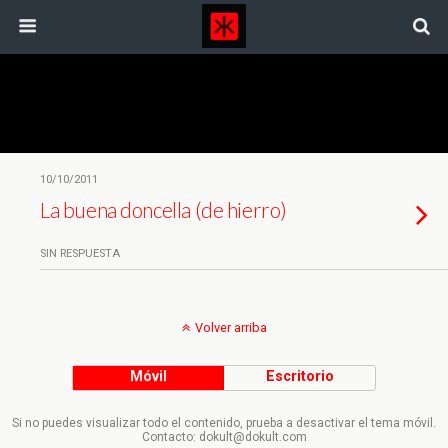
Etiquetas › Flight 666
10/10/2011
La buena doncella (de hierro)
SIN RESPUESTA
Volver arriba
Móvil
Escritorio
Si no puedes visualizar todo el contenido, prueba a desactivar el tema móvil.
Contacto: dokult@dokult.com