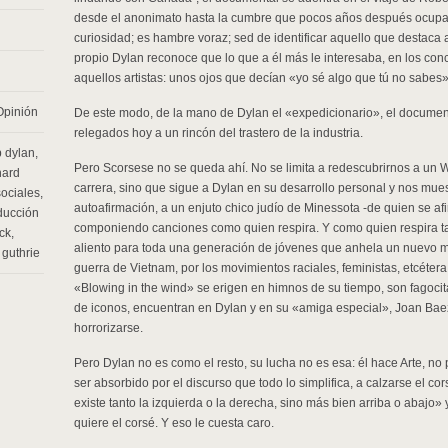
desde el anonimato hasta la cumbre que pocos años después ocuparía
curiosidad; es hambre voraz; sed de identificar aquello que destaca 
propio Dylan reconoce que lo que a él más le interesaba, en los conc
aquellos artistas: unos ojos que decían «yo sé algo que tú no sabes»
Opinión
De este modo, de la mano de Dylan el «expedicionario», el documen
relegados hoy a un rincón del trastero de la industria.
 dylan
,
Pero Scorsese no se queda ahí. No se limita a redescubrirnos a un W
hard
carrera, sino que sigue a Dylan en su desarrollo personal y nos mue
ociales
,
autoafirmación, a un enjuto chico judío de Minessota -de quien se af
ducción
componiendo canciones como quien respira. Y como quien respira ta
ck
,
aliento para toda una generación de jóvenes que anhela un nuevo mun
guthrie
guerra de Vietnam, por los movimientos raciales, feministas, etcéte
«Blowing in the wind» se erigen en himnos de su tiempo, son fagoci
de iconos, encuentran en Dylan y en su «amiga especial», Joan Bae
horrorizarse.
Pero Dylan no es como el resto, su lucha no es esa: él hace Arte, no p
ser absorbido por el discurso que todo lo simplifica, a calzarse el cor
existe tanto la izquierda o la derecha, sino más bien arriba o abajo» 
quiere el corsé. Y eso le cuesta caro.