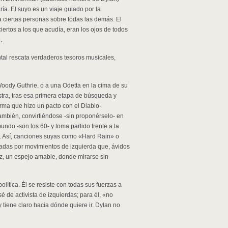
. El suyo es un viaje guiado por la
a ciertas personas sobre todas las demás. El
iertos a los que acudía, eran los ojos de todos
.
tal rescata verdaderos tesoros musicales,
oody Guthrie, o a una Odetta en la cima de su
stra, tras esa primera etapa de búsqueda y
irma que hizo un pacto con el Diablo-
mbién, convirtiéndose -sin proponérselo- en
do -son los 60- y toma partido frente a la
ra. Así, canciones suyas como «Hard Rain» o
tadas por movimientos de izquierda que, ávidos
z, un espejo amable, donde mirarse sin
olítica. Él se resiste con todas sus fuerzas a
sé de activista de izquierdas; para él, «no
y tiene claro hacia dónde quiere ir. Dylan no