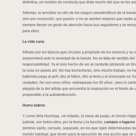
definitiva, un modelo de conducta que dista mucho del que se les as
Además, la sencillez es otro de los rasgos característicos de la ban
sino por convicción -por pasión- y no se sienten mejores que nadie 
siempre tienen un gesto de atención hacia sus seguidores y se enorg
para ellos.
La vida sana
Influido por los tópicos que circulan a propósito de los músicos y su
sorprenderá ante la seriedad de la banda. No es falta de sentido de
responsabilidad. Ya el solo hecho de ver al cantante pilotando un Bo
la cosa no queda ahí. No hay borracheras, sino mucho trabajo; no hay
baterista juega al golf, otro al fútbol, otro al tenis y el licenciado en
ciudades. No son unos niños -sobrepasan los 50 años-, pero lo cier
alejada de la del artista que encuentra la inspiración en el fondo d
propendido a la autodestrucción.
Homo ludens
Y, como diría Huizinga, «el estadio, la mesa de juego, el círculo mági
judicial, son todos ellos, por la forma y la función,
campos o lugares 
dominio santo, cercado, separado, en los que rigen determinadas re
mundo habitual, que sirven para la ejecución de una acción que se