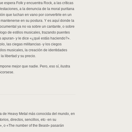
 espera Folk y encuentra Rock, a las críticas
festaciones, a la denuncia de la moral puritana
ón que luchan en vano por convertirle en un
mantenerse en su postura. Y es aquí donde la
documental ya no va sobre un cantante, o sobre
logo de estilos musicales, trazando puentes
os apuran- y le dice «¿qué estás haciendo?».
o, las ciegas militancias -y los ciegos
stilos musicales, la creación de identidades
a libertad y su precio.
pone mejor que nadie. Pero, eso sí, ilustra
Scorsese.
nda de Heavy Metal más conocida del mundo, en
ios, directos, sencillos, etc- en su
r», o «The number of the Beast» pasarán