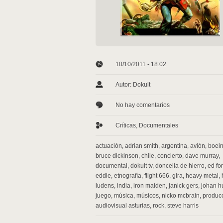
10/10/2011 - 18:02
Autor: Dokult
No hay comentarios
Críticas
,
Documentales
actuación
,
adrian smith
,
argentina
,
avión
,
boei
bruce dickinson
,
chile
,
concierto
,
dave murray
,
documental
,
dokult tv
,
doncella de hierro
,
ed fo
eddie
,
etnografía
,
flight 666
,
gira
,
heavy metal
,
ludens
,
india
,
iron maiden
,
janick gers
,
johan h
juego
,
música
,
músicos
,
nicko mcbrain
,
produc
audiovisual asturias
,
rock
,
steve harris