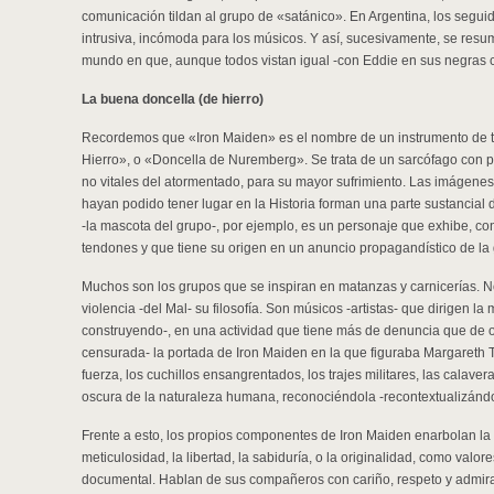
comunicación tildan al grupo de «satánico». En Argentina, los segu
intrusiva, incómoda para los músicos. Y así, sucesivamente, se resu
mundo en que, aunque todos vistan igual -con Eddie en sus negras 
La buena doncella (de hierro)
Recordemos que «Iron Maiden» es el nombre de un instrumento de t
Hierro», o «Doncella de Nuremberg». Se trata de un sarcófago con p
no vitales del atormentado, para su mayor sufrimiento. Las imágene
hayan podido tener lugar en la Historia forman una parte sustancial 
-la mascota del grupo-, por ejemplo, es un personaje que exhibe, co
tendones y que tiene su origen en un anuncio propagandístico de la
Muchos son los grupos que se inspiran en matanzas y carnicerías. N
violencia -del Mal- su filosofía. Son músicos -artistas- que dirigen la
construyendo-, en una actividad que tiene más de denuncia que de o
censurada- la portada de Iron Maiden en la que figuraba Margareth 
fuerza, los cuchillos ensangrentados, los trajes militares, las calave
oscura de la naturaleza humana, reconociéndola -recontextualizándola
Frente a esto, los propios componentes de Iron Maiden enarbolan la i
meticulosidad, la libertad, la sabiduría, o la originalidad, como valore
documental. Hablan de sus compañeros con cariño, respeto y admira