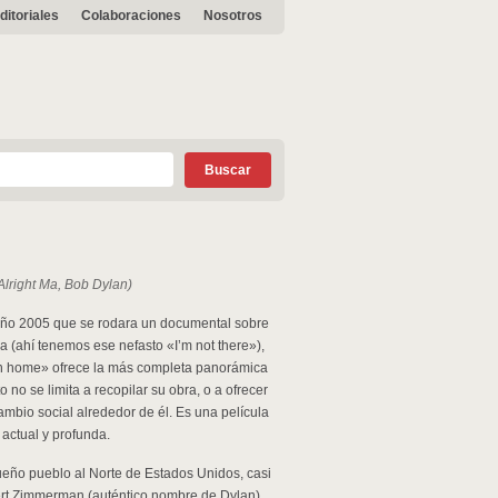
ditoriales
Colaboraciones
Nosotros
lright Ma, Bob Dylan)
l año 2005 que se rodara un documental sobre
ia (ahí tenemos ese nefasto «I’m not there»),
tion home» ofrece la más completa panorámica
 no se limita a recopilar su obra, o a ofrecer
ambio social alrededor de él. Es una película
 actual y profunda.
equeño pueblo al Norte de Estados Unidos, casi
ert Zimmerman (auténtico nombre de Dylan)