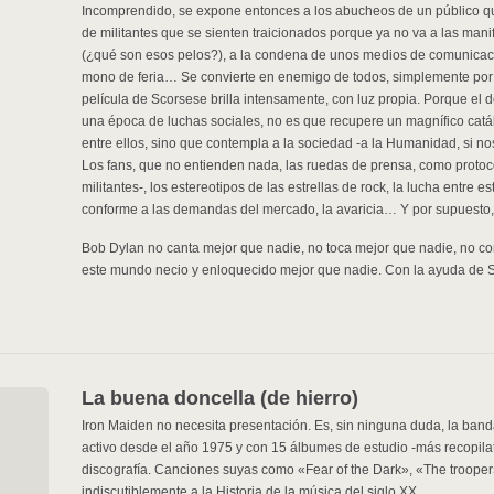
Incomprendido, se expone entonces a los abucheos de un público que
de militantes que se sienten traicionados porque ya no va a las mani
(¿qué son esos pelos?), a la condena de unos medios de comunicaci
mono de feria… Se convierte en enemigo de todos, simplemente por 
película de Scorsese brilla intensamente, con luz propia. Porque el 
una época de luchas sociales, no es que recupere un magnífico catá
entre ellos, sino que contempla a la sociedad -a la Humanidad, si n
Los fans, que no entienden nada, las ruedas de prensa, como protocol
militantes-, los estereotipos de las estrellas de rock, la lucha entre e
conforme a las demandas del mercado, la avaricia… Y por supuesto, l
Bob Dylan no canta mejor que nadie, no toca mejor que nadie, no com
este mundo necio y enloquecido mejor que nadie. Con la ayuda de 
La buena doncella (de hierro)
Iron Maiden no necesita presentación. Es, sin ninguna duda, la ba
activo desde el año 1975 y con 15 álbumes de estudio -más recopilator
discografía. Canciones suyas como «Fear of the Dark», «The troope
indiscutiblemente a la Historia de la música del siglo XX.