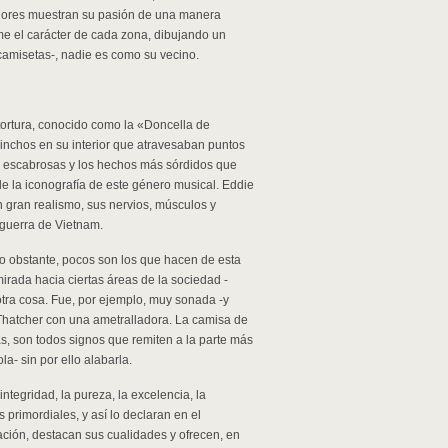
idores muestran su pasión de una manera
me el carácter de cada zona, dibujando un
camisetas-, nadie es como su vecino.
ortura, conocido como la «Doncella de
inchos en su interior que atravesaban puntos
s escabrosas y los hechos más sórdidos que
de la iconografía de este género musical. Eddie
n gran realismo, sus nervios, músculos y
 guerra de Vietnam.
o obstante, pocos son los que hacen de esta
 mirada hacia ciertas áreas de la sociedad -
tra cosa. Fue, por ejemplo, muy sonada -y
Thatcher con una ametralladora. La camisa de
ras, son todos signos que remiten a la parte más
- sin por ello alabarla.
ntegridad, la pureza, la excelencia, la
s primordiales, y así lo declaran en el
ción, destacan sus cualidades y ofrecen, en