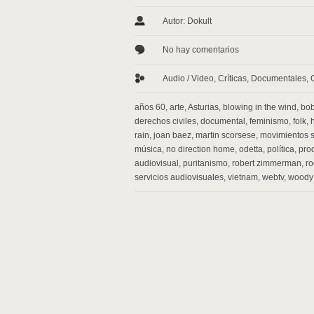
Autor: Dokult
No hay comentarios
Audio / Video
,
Críticas
,
Documentales
,
años 60
,
arte
,
Asturias
,
blowing in the wind
,
bob
derechos civiles
,
documental
,
feminismo
,
folk
,
rain
,
joan baez
,
martin scorsese
,
movimientos s
música
,
no direction home
,
odetta
,
política
,
pro
audiovisual
,
puritanismo
,
robert zimmerman
,
ro
servicios audiovisuales
,
vietnam
,
webtv
,
woody 