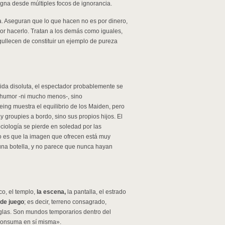
igna desde múltiples focos de ignorancia.
da. Aseguran que lo que hacen no es por dinero,
por hacerlo. Tratan a los demás como iguales,
ullecen de constituir un ejemplo de pureza
 vida disoluta, el espectador probablemente se
l humor -ni mucho menos-, sino
eing muestra el equilibrio de los Maiden, pero
 groupies a bordo, sino sus propios hijos. El
 Sociología se pierde en soledad por las
to es que la imagen que ofrecen está muy
e una botella, y no parece que nunca hayan
co, el templo,
la escena,
la pantalla, el estrado
de juego
; es decir, terreno consagrado,
glas. Son mundos temporarios dentro del
 consuma en sí misma».