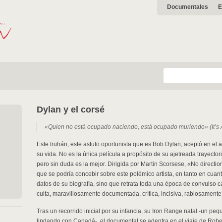
Documentales
E
Dylan y el corsé
«Quien no está ocupado naciendo, está ocupado muriendo» (It’s A
Este truhán, este astuto oportunista que es Bob Dylan, aceptó en e
su vida. No es la única película a propósito de su ajetreada trayector
pero sin duda es la mejor. Dirigida por Martin Scorsese, «No direc
que se podría concebir sobre este polémico artista, en tanto en cuanto
datos de su biografía, sino que retrata toda una época de convulso c
culta, maravillosamente documentada, crítica, incisiva, rabiosamente
Tras un recorrido inicial por su infancia, su Iron Range natal -un p
lindando con Canadá-, el documental se adentra en el viaje de Rob