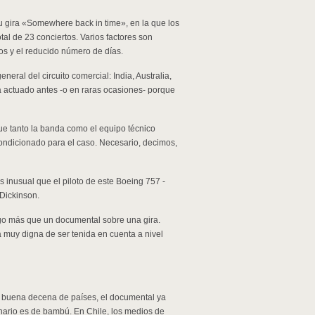
u gira «Somewhere back in time», en la que los
tal de 23 conciertos. Varios factores son
tos y el reducido número de días.
neral del circuito comercial: India, Australia,
 actuado antes -o en raras ocasiones- porque
ue tanto la banda como el equipo técnico
ondicionado para el caso. Necesario, decimos,
s inusual que el piloto de este Boeing 757 -
Dickinson.
go más que un documental sobre una gira.
 muy digna de ser tenida en cuenta a nivel
na buena decena de países, el documental ya
nario es de bambú. En Chile, los medios de