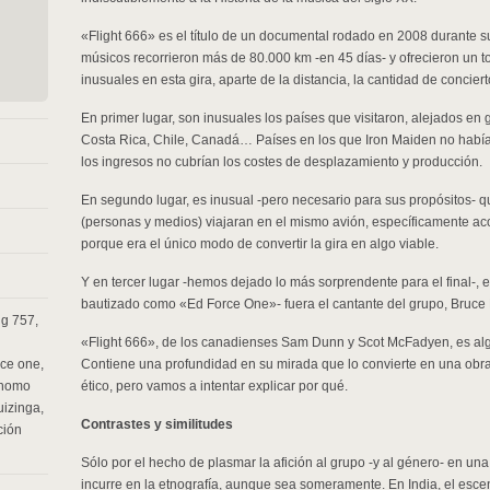
«Flight 666» es el título de un documental rodado en 2008 durante s
músicos recorrieron más de 80.000 km -en 45 días- y ofrecieron un to
inusuales en esta gira, aparte de la distancia, la cantidad de concier
En primer lugar, son inusuales los países que visitaron, alejados en ge
Costa Rica, Chile, Canadá… Países en los que Iron Maiden no había
los ingresos no cubrían los costes de desplazamiento y producción.
En segundo lugar, es inusual -pero necesario para sus propósitos- q
(personas y medios) viajaran en el mismo avión, específicamente ac
porque era el único modo de convertir la gira en algo viable.
Y en tercer lugar -hemos dejado lo más sorprendente para el final-, e
bautizado como «Ed Force One»- fuera el cantante del grupo, Bruce 
ng 757
,
«Flight 666», de los canadienses Sam Dunn y Scot McFadyen, es al
rce one
,
Contiene una profundidad en su mirada que lo convierte en una obra
homo
ético, pero vamos a intentar explicar por qué.
uizinga
,
Contrastes y similitudes
ción
Sólo por el hecho de plasmar la afición al grupo -y al género- en u
incurre en la etnografía, aunque sea someramente. En India, el esce