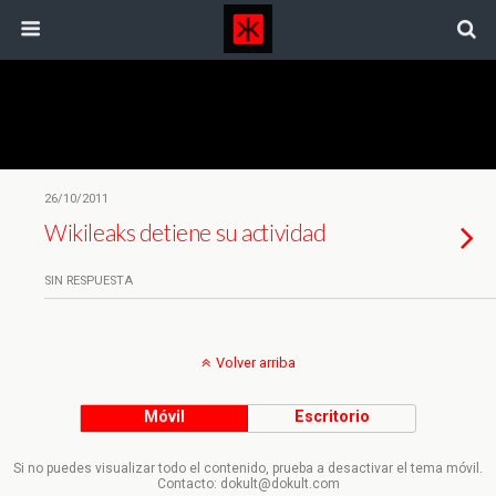
Etiquetas › Juicio
26/10/2011
Wikileaks detiene su actividad
SIN RESPUESTA
Volver arriba
Móvil
Escritorio
Si no puedes visualizar todo el contenido, prueba a desactivar el tema móvil.
Contacto: dokult@dokult.com