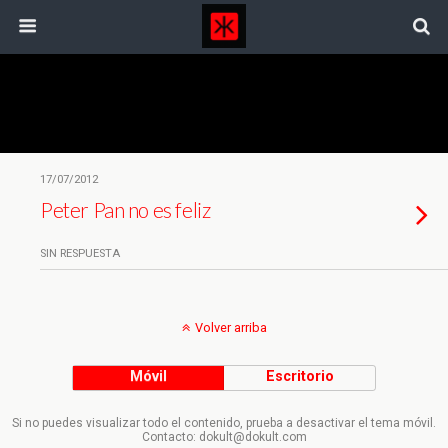
Etiquetas › Padres
17/07/2012
Peter Pan no es feliz
SIN RESPUESTA
Volver arriba
Móvil
Escritorio
Si no puedes visualizar todo el contenido, prueba a desactivar el tema móvil.
Contacto: dokult@dokult.com