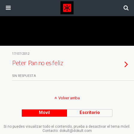
Etiquetas › Peter Pan
17/07/2012
Peter Pan no es feliz
SIN RESPUESTA
Volver arriba
Móvil
Escritorio
Si no puedes visualizar todo el contenido, prueba a desactivar el tema móvil.
Contacto: dokult@dokult.com