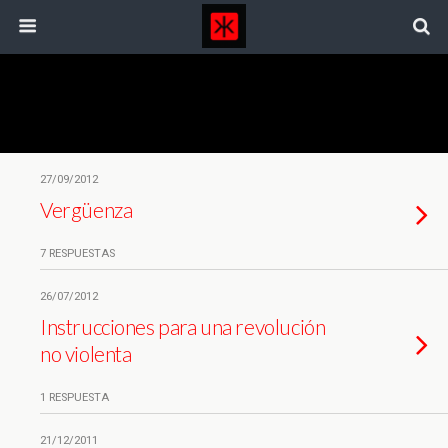
Etiquetas › Revueltas
27/09/2012
Vergüenza
7 RESPUESTAS
26/07/2012
Instrucciones para una revolución
no violenta
1 RESPUESTA
21/12/2011