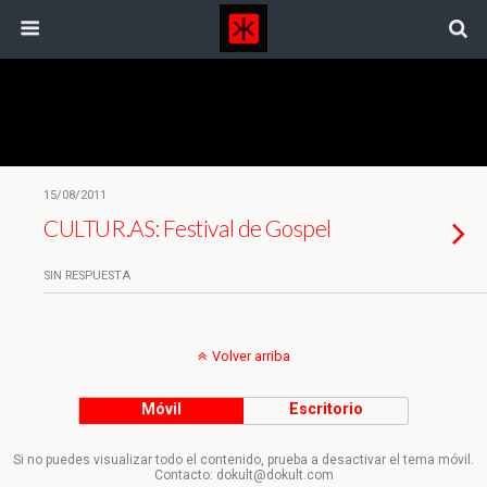
Etiquetas › Roslyn
15/08/2011
CULTUR.AS: Festival de Gospel
SIN RESPUESTA
Volver arriba
Móvil
Escritorio
Si no puedes visualizar todo el contenido, prueba a desactivar el tema móvil.
Contacto: dokult@dokult.com