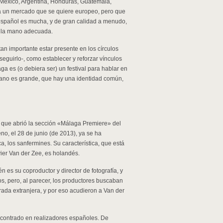
, México, Argentina, Honduras, Guatemala,
s a un mercado que se quiere europeo, pero que
n español es mucha, y de gran calidad a menudo,
de la mano adecuada.
an importante estar presente en los círculos
eguirlo-, como establecer y reforzar vínculos
 es (o debiera ser) un festival para hablar en
spano es grande, que hay una identidad común,
l que abrió la sección «Málaga Premiere» del
, el 28 de junio (de 2013), ya se ha
, los sanfermines. Su característica, que está
vier Van der Zee, es holandés.
 es su coproductor y director de fotografía, y
os, pero, al parecer, los productores buscaban
ada extranjera, y por eso acudieron a Van der
contrado en realizadores españoles. De