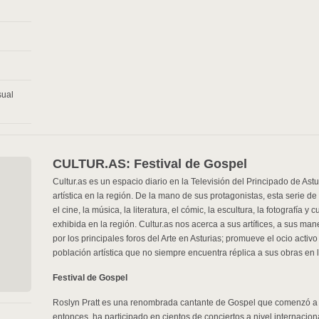
sual
CULTUR.AS: Festival de Gospel
Cultur.as es un espacio diario en la Televisión del Principado de Ast
artística en la región. De la mano de sus protagonistas, esta serie de 
el cine, la música, la literatura, el cómic, la escultura, la fotografía y
exhibida en la región. Cultur.as nos acerca a sus artífices, a sus ma
por los principales foros del Arte en Asturias; promueve el ocio acti
población artística que no siempre encuentra réplica a sus obras en
Festival de Gospel
Roslyn Pratt es una renombrada cantante de Gospel que comenzó a 
entonces, ha participado en cientos de conciertos a nivel internaciona