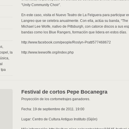
“Unity Community Choir”.
En este caso, visita el Nuevo Teatro de La Felguera para participar e
Langreo que se celebra anualmente. Con ella, actúa su banda, “The m
Michael Lee Wolfe, nativo de Pittsburgh, con catorce discos a sus es
bandas como los Blue Rangers, formación que lidera en estos días.
http://www.facebook.com/people/Roslyn-Pratt/577468672
as
,
ospel
,
la
http://www.leewolfe.org/index.php
úsica
,
al
,
tpa
Festival de cortos Pepe Bocanegra
Proyección de los cortometrajes ganadores.
Fecha: 19 de septiembre de 2011. 19:00
Lugar: Centro de Cultura Antiguo Instituto (Gijón)