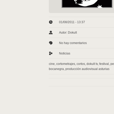
01/08/2011 - 13:37
Autor: Dokult
No hay comentarios
Noticias
cine
,
cortometrajes
,
cortos
,
dokult tv
,
festival
,
pe
bocanegra
,
producción audiovisual asturias