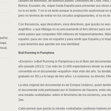
canales de televisión, de diversos países. Directores de Chile, Perú
Bolivia, Ecuador, etc, viajan hasta España para presentar sus obra
no lo es tanto. Y no lo es tanto porque la producción audiovisual e
pero no termina de entrar en los circuitos angloparlantes, si no es 
Con frecuencia, aquí descubren, esos directores, que quizás no sea t
anglófilos -y que Málaga no es precisamente el foro idóneo para cons
entre países que comparten 500 millones de hispanohablantes. Málaga
pañol
,
español, para ver cine en español y para sentir que España y lo hi
álaga
,
y que tenemos que apostar por esa identidad.
isual
,
Bull Running in Pamplona
«Encierro» («Bull Running in Pamplona») es el título del documenta
año pasado (2012). Con más de 11.000 espectadores desde su estreno
convertido en el documental «español» más visto del año. Su temática
grabado en 3D y a lo largo de tres años. La sorpresa: su director, Oli
La idea original del documental es de Enrique Urdánoz, quien también
el documental está participado por el Gobierno de Navarra, entre otr
una mirada «extrañada» sobre el fenómeno de los encierros, una mir
Zee.
Cabe pensar que quizás la mirada «extrañada» pudieran haberla en