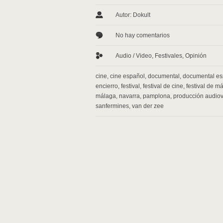
Autor: Dokult
No hay comentarios
Audio / Video
,
Festivales
,
Opinión
cine
,
cine español
,
documental
,
documental es
encierro
,
festival
,
festival de cine
,
festival de m
málaga
,
navarra
,
pamplona
,
producción audiov
sanfermines
,
van der zee