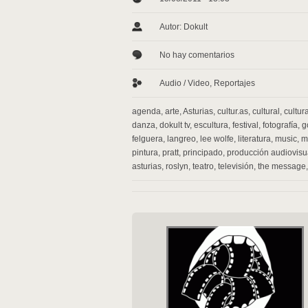
Autor: Dokult
No hay comentarios
Audio / Video
,
Reportajes
agenda
,
arte
,
Asturias
,
cultur.as
,
cultural
,
cultur
danza
,
dokult tv
,
escultura
,
festival
,
fotografía
,
g
felguera
,
langreo
,
lee wolfe
,
literatura
,
music
,
m
pintura
,
pratt
,
principado
,
producción audiovisu
asturias
,
roslyn
,
teatro
,
televisión
,
the message