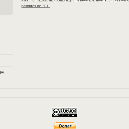
Más información:
http://cultura.gijon.es/eventos/show/18645-festiva
palmares-de-2011
pe