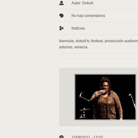
Autor: Dokult
No hay comentarios
Noticias
biennale
,
dokult tv
,
festival
,
producción audiovi
asturias
,
venecia
15/08/2011 - 13:03