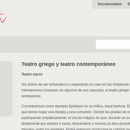
Documentales
E
Teatro griego y teatro contemporáneo
Teatro sacro
Sin ánimo de ser exhaustivos y esperando no caer en las simplezas 
intentaremos comparar, en algunos de sus aspectos, el teatro griego y
semejanzas.
Consideremos como ejemplo Epidauro en su mítica, irreal belleza. El 
que tienen lugar una liturgia y una comunión. Desde las gradas de 
participando empáticamente, el círculo mágico en que, durante un evo
tácitamente por actores y coros, descenderá y morará un dios duran
minutos- entre los mortales. Podrá entonces producirse la catarsis qu