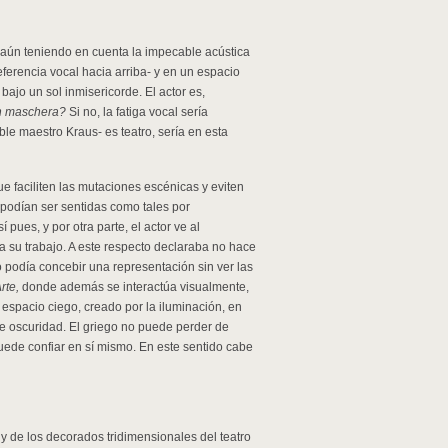
 aún teniendo en cuenta la impecable acústica
referencia vocal hacia arriba- y en un espacio
bajo un sol inmisericorde. El actor es,
n maschera?
Si no, la fatiga vocal sería
le maestro Kraus- es teatro, sería en esta
e faciliten las mutaciones escénicas y eviten
 podían ser sentidas como tales por
pues, y por otra parte, el actor ve al
 su trabajo. A este respecto declaraba no hace
podía concebir una representación sin ver las
rte,
donde además se interactúa visualmente,
spacio ciego, creado por la iluminación, en
ble oscuridad. El griego no puede perder de
puede confiar en sí mismo. En este sentido cabe
y de los decorados tridimensionales del teatro