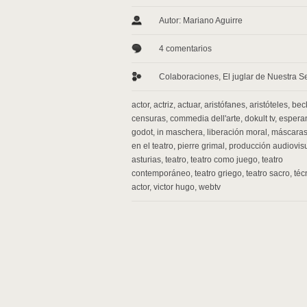
Autor: Mariano Aguirre
4 comentarios
Colaboraciones
,
El juglar de Nuestra 
actor
,
actriz
,
actuar
,
aristófanes
,
aristóteles
,
bec
censuras
,
commedia dell'arte
,
dokult tv
,
espera
godot
,
in maschera
,
liberación moral
,
máscara
en el teatro
,
pierre grimal
,
producción audiovis
asturias
,
teatro
,
teatro como juego
,
teatro
contemporáneo
,
teatro griego
,
teatro sacro
,
téc
actor
,
victor hugo
,
webtv