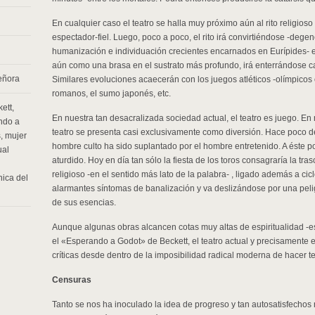
En cualquier caso el teatro se halla muy próximo aún al rito religios
espectador-fiel. Luego, poco a poco, el rito irá convirtiéndose -deg
humanización e individuación crecientes encarnados en Eurípides- en
aún como una brasa en el sustrato más profundo, irá enterrándose 
Señora
Similares evoluciones acaecerán con los juegos atléticos -olímpicos o
romanos, el sumo japonés, etc.
kett
,
En nuestra tan desacralizada sociedad actual, el teatro es juego. En n
ndo a
teatro se presenta casi exclusivamente como diversión. Hace poco d
s
,
mujer
hombre culto ha sido suplantado por el hombre entretenido. A éste p
ual
aturdido. Hoy en día tan sólo la fiesta de los toros consagraría la tr
religioso -en el sentido más lato de la palabra- , ligado además a ci
nica del
alarmantes síntomas de banalización y va deslizándose por una peli
de sus esencias.
Aunque algunas obras alcancen cotas muy altas de espiritualidad -
el «Esperando a Godot» de Beckett, el teatro actual y precisamente e
críticas desde dentro de la imposibilidad radical moderna de hacer te
Censuras
Tanto se nos ha inoculado la idea de progreso y tan autosatisfechos 