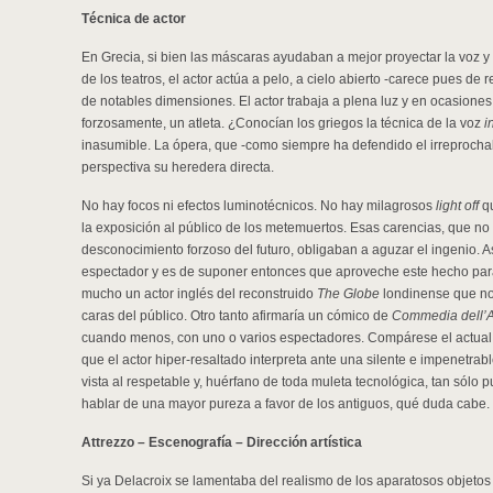
Técnica de actor
En Grecia, si bien las máscaras ayudaban a mejor proyectar la voz y
de los teatros, el actor actúa a pelo, a cielo abierto -carece pues de 
de notables dimensiones. El actor trabaja a plena luz y en ocasiones 
forzosamente, un atleta. ¿Conocían los griegos la técnica de la voz
i
inasumible. La ópera, que -como siempre ha defendido el irreprochab
perspectiva su heredera directa.
No hay focos ni efectos luminotécnicos. No hay milagrosos
light off
qu
la exposición al público de los metemuertos. Esas carencias, que no
desconocimiento forzoso del futuro, obligaban a aguzar el ingenio. Así 
espectador y es de suponer entonces que aproveche este hecho para
mucho un actor inglés del reconstruido
The Globe
londinense que no 
caras del público. Otro tanto afirmaría un cómico de
Commedia dell’A
cuando menos, con uno o varios espectadores. Compárese el actual e
que el actor hiper-resaltado interpreta ante una silente e impenetra
vista al respetable y, huérfano de toda muleta tecnológica, tan sólo 
hablar de una mayor pureza a favor de los antiguos, qué duda cabe.
Attrezzo – Escenografía – Dirección artística
Si ya Delacroix se lamentaba del realismo de los aparatosos objetos 