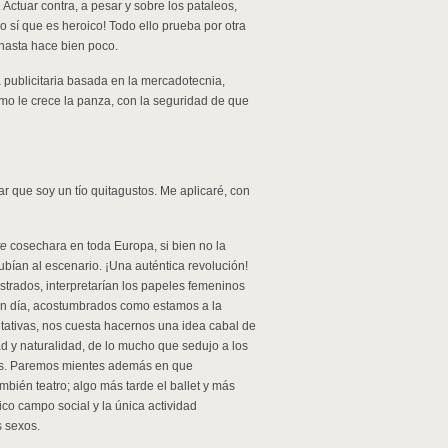
Actuar contra, a pesar y sobre los pataleos,
 sí que es heroico! Todo ello prueba por otra
 hasta hace bien poco.
publicitaria basada en la mercadotecnia,
o le crece la panza, con la seguridad de que
ar que soy un tío quitagustos. Me aplicaré, con
te
cosechara en toda Europa, si bien no la
ubían al escenario. ¡Una auténtica revolución!
strados, interpretarían los papeles femeninos
 en día, acostumbrados como estamos a la
etativas, nos cuesta hacernos una idea cabal de
dad y naturalidad, de lo mucho que sedujo a los
ones. Paremos mientes además en que
bién teatro; algo más tarde el ballet y más
ico campo social y la única actividad
s sexos.