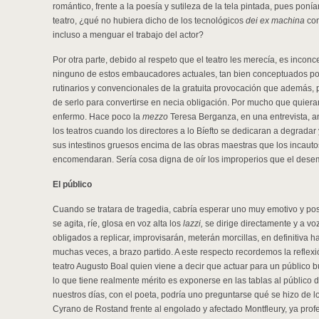
romántico, frente a la poesía y sutileza de la tela pintada, pues poní
teatro, ¿qué no hubiera dicho de los tecnológicos
dei ex machina
con
incluso a menguar el trabajo del actor?
Por otra parte, debido al respeto que el teatro les merecía, es inco
ninguno de estos embaucadores actuales, tan bien conceptuados por
rutinarios y convencionales de la gratuita provocación que además, p
de serlo para convertirse en necia obligación. Por mucho que quiera
enfermo. Hace poco la
mezzo
Teresa Berganza, en una entrevista, a
los teatros cuando los directores a lo Bíefto se dedicaran a degradar y
sus intestinos gruesos encima de las obras maestras que los incauto
encomendaran. Sería cosa digna de oír los improperios que el desemb
El público
Cuando se tratara de tragedia, cabría esperar uno muy emotivo y pos
se agita, ríe, glosa en voz alta los
lazzi,
se dirige directamente y a voz
obligados a replicar, improvisarán, meterán morcillas, en definitiva
muchas veces, a brazo partido. A este respecto recordemos la reflex
teatro Augusto Boal quien viene a decir que actuar para un público b
lo que tiene realmente mérito es exponerse en las tablas al público 
nuestros días, con el poeta, podría uno preguntarse qué se hizo de 
Cyrano de Rostand frente al engolado y afectado Montfleury, ya profes