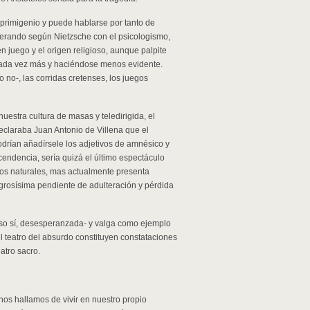
o primigenio y puede hablarse por tanto de
enerando según Nietzsche con el psicologismo,
 juego y el origen religioso, aunque palpite
cada vez más y haciéndose menos evidente.
 no-, las corridas cretenses, los juegos
uestra cultura de masas y teledirigida, el
eclaraba Juan Antonio de Villena que el
odrían añadírsele los adjetivos de amnésico y
ascendencia, sería quizá el último espectáculo
clos naturales, mas actualmente presenta
grosísima pendiente de adulteración y pérdida
eso sí, desesperanzada- y valga como ejemplo
l teatro del absurdo constituyen constataciones
atro sacro.
nos hallamos de vivir en nuestro propio