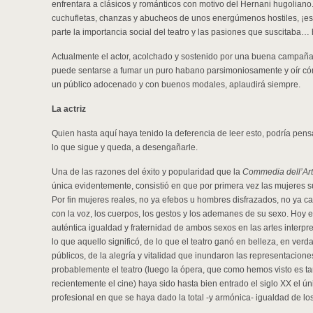
enfrentara a clásicos y románticos con motivo del Hernani hugoliano. 
cuchufletas, chanzas y abucheos de unos energúmenos hostiles, ¡eso
parte la importancia social del teatro y las pasiones que suscitaba…
Actualmente el actor, acolchado y sostenido por una buena campaña 
puede sentarse a fumar un puro habano parsimoniosamente y oír cóm
un público adocenado y con buenos modales, aplaudirá siempre.
La actriz
Quien hasta aquí haya tenido la deferencia de leer esto, podría pens
lo que sigue y queda, a desengañarle.
Una de las razones del éxito y popularidad que la
Commedia dell’Ar
única evidentemente, consistió en que por primera vez las mujeres s
Por fin mujeres reales, no ya efebos u hombres disfrazados, no ya ca
con la voz, los cuerpos, los gestos y los ademanes de su sexo. Hoy
auténtica igualdad y fraternidad de ambos sexos en las artes interpr
lo que aquello significó, de lo que el teatro ganó en belleza, en ver
públicos, de la alegría y vitalidad que inundaron las representaci
probablemente el teatro (luego la ópera, que como hemos visto es tam
recientemente el cine) haya sido hasta bien entrado el siglo XX el ún
profesional en que se haya dado la total -y armónica- igualdad de lo