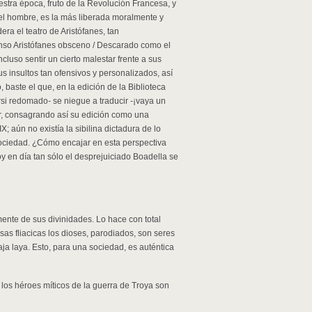
stra época, fruto de la Revolución Francesa, y
el hombre, es la más liberada moralmente y
ra el teatro de Aristófanes, tan
nso Aristófanes obsceno / Descarado como el
luso sentir un cierto malestar frente a sus
s insultos tan ofensivos y personalizados, así
baste el que, en la edición de la Biblioteca
rsi redomado- se niegue a traducir -¡vaya un
or, consagrando así su edición como una
X; aún no existía la sibilina dictadura de lo
sociedad. ¿Cómo encajar en esta perspectiva
 en día tan sólo el desprejuiciado Boadella se
ente de sus divinidades. Lo hace con total
sas fliacicas los dioses, parodiados, son seres
aja laya. Esto, para una sociedad, es auténtica
los héroes míticos de la guerra de Troya son