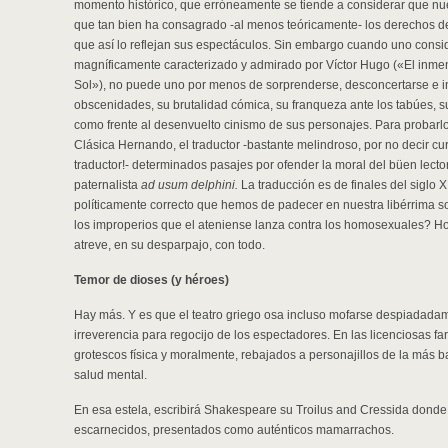
momento histórico, que erróneamente se tiende a considerar que nue
que tan bien ha consagrado -al menos teóricamente- los derechos d
que así lo reflejan sus espectáculos. Sin embargo cuando uno conside
magníficamente caracterizado y admirado por Víctor Hugo («El inme
Sol»), no puede uno por menos de sorprenderse, desconcertarse e inc
obscenidades, su brutalidad cómica, su franqueza ante los tabúes, su
como frente al desenvuelto cinismo de sus personajes. Para probarlo, 
Clásica Hernando, el traductor -bastante melindroso, por no decir cu
traductor!- determinados pasajes por ofender la moral del büen lect
paternalista
ad usum delphini.
La traducción es de finales del siglo XI
políticamente correcto que hemos de padecer en nuestra libérrima 
los improperios que el ateniense lanza contra los homosexuales? Hoy
atreve, en su desparpajo, con todo.
Temor de dioses (y héroes)
Hay más. Y es que el teatro griego osa incluso mofarse despiadadam
irreverencia para regocijo de los espectadores. En las licenciosas far
grotescos física y moralmente, rebajados a personajillos de la más b
salud mental.
En esa estela, escribirá Shakespeare su Troilus and Cressida donde 
escarnecidos, presentados como auténticos mamarrachos.