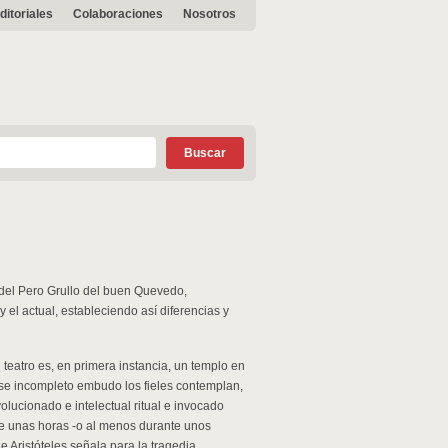
ditoriales
Colaboraciones
Nosotros
del Pero Grullo del buen Quevedo,
 el actual, estableciendo así diferencias y
teatro es, en primera instancia, un templo en
ese incompleto embudo los fieles contemplan,
lucionado e intelectual ritual e invocado
te unas horas -o al menos durante unos
e Aristóteles señala para la tragedia.