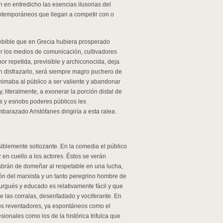
an en entredicho las esencias ilusorias del
temporáneos que llegan a competir con o
ncebible que en Grecia hubiera prosperado
 los medios de comunicación, cultivadores
or repetida, previsible y archiconocida, deja
n disfrazarlo, será siempre magro puchero de
nimaba al público a ser valiente y abandonar
, literalmente, a exonerar la porción distal de
s y esnobs poderes públicos les
arazado Aristófanes dirigiría a esta ralea.
iblemente sollozante. En la comedia el público
 en cuello a los actores. Éstos se verán
 habrán de domeñar al respetable en una lucha,
ión del marxista y un tanto peregrino hombre de
urgués y educado es relativamente fácil y que
de las corralas, desenfadado y vociferante. En
los reventadores, ya espontáneos como el
ionales como los de la histórica trifulca que