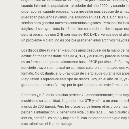
degradación de la calidad de la imagen, la posibilidad de subtítulos
cuando Internet se popularizó –alrededor del año 2000-, y cuando las
ordenadores, cuando empezamos a necesitar más espacio de almace
quedaban pequeños y vimos una solución en los DVDs. Con sus 4.7
servían para guardar nuestros contenidos digitales. Pero los DVDs t
frágiles, si se rayan, toda la información se puede perder, ocupan e
pero si pensamos que 2TB son más de 400 DVDs, vemos que el alma
un problema- y claro, no es posible grabar en ellos archivos mayore
Los discos Blu-ray vienen –algunos años después- de la mano del víd
definición “pesa” bastante más de 4,7GB, y el Blu-ray parece la salva
es un formato que puede almacenar hasta 25GB por disco. El Blu-ray 
por cierto-, razón por la cual no consigue calar en un mercado que 
formato. No obstante, el Blu-ray goza de cierto auge durante los añ
PlayStation 3 reproduce este tipo de discos. Hoy, en el año 2012, ya 
grabadora de discos Blu-ray, por lo que la muerte de este formato e
Entonces ¿cuál es la solución perfecta? Lamentablemente, no la hay
muchísimo su capacidad, llegando a los 3TB y más, a un precio muc
menos de 200 Euros). Pero los discos duros tienen otros problemas: s
perder la información. Y tienen una vida útil limitada… Tres o cuatro
lectura, además, es baja y hoy en día, con los ordenadores que hay
más ralentizan el flujo de trabajo.