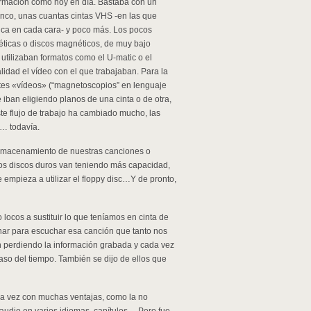
ormación como hoy en día. Bastaba con un
banco, unas cuantas cintas VHS -en las que
ica en cada cara- y poco más. Los pocos
ticas o discos magnéticos, de muy bajo
utilizaban formatos como el U-matic o el
dad el vídeo con el que trabajaban. Para la
ntes «vídeos» (“magnetoscopios” en lenguaje
e iban eligiendo planos de una cinta o de otra,
te flujo de trabajo ha cambiado mucho, las
o… todavía.
almacenamiento de nuestras canciones o
os discos duros van teniendo más capacidad,
mpieza a utilizar el floppy disc…Y de pronto,
locos a sustituir lo que teníamos en cinta de
inar para escuchar esa canción que tanto nos
an perdiendo la información grabada y cada vez
aso del tiempo. También se dijo de ellos que
tra vez con muchas ventajas, como la no