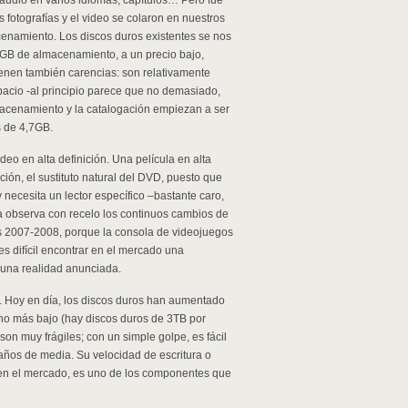
, audio en varios idiomas, capítulos… Pero fue
 fotografías y el video se colaron en nuestros
namiento. Los discos duros existentes se nos
GB de almacenamiento, a un precio bajo,
ienen también carencias: son relativamente
spacio -al principio parece que no demasiado,
cenamiento y la catalogación empiezan a ser
s de 4,7GB.
eo en alta definición. Una película en alta
ción, el sustituto natural del DVD, puesto que
necesita un lector específico –bastante caro,
ya observa con recelo los continuos cambios de
os 2007-2008, porque la consola de videojuegos
es difícil encontrar en el mercado una
s una realidad anunciada.
. Hoy en día, los discos duros han aumentado
ho más bajo (hay discos duros de 3TB por
on muy frágiles; con un simple golpe, es fácil
 años de media. Su velocidad de escritura o
 en el mercado, es uno de los componentes que