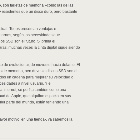
do, son tarjetas de memoria –como las de las
 resistentes que un disco duro, pero bastante
tual. Todos presentan ventajas e
ntarnos, según las necesidades que
los SSD son el futuro. Si prima el
as, muchas veces la cinta digital sigue siendo
 de evolucionar, de moverse hacia delante. El
as de memoria, pen drives o discos SSD son el
ados en cadena para mejorar su velocidad o
esidades a nivel usuario. Y el
a Internet, se perfila también como una
loud de Apple, que alquilan espacio en sus
uier parte del mundo, están teniendo una
mayor motivo, en una tienda-, ya sabemos la