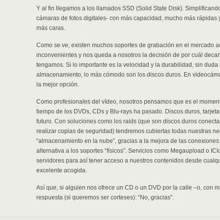
Y al fin llegamos a los llamados SSD (Solid State Disk). Simplifican
cámaras de fotos digitales- con más capacidad, mucho más rápidas y
más caras.
Como se ve, existen muchos soportes de grabación en el mercado ac
inconvenientes y nos queda a nosotros la decisión de por cuál deca
tengamos. Si lo importante es la velocidad y la durabilidad, sin duda 
almacenamiento, lo más cómodo son los discos duros. En videocámar
la mejor opción.
Como profesionales del vídeo, nosotros pensamos que es el momento
tiempo de los DVDs, CDs y Blu-rays ha pasado. Discos duros, tarjet
futuro. Con soluciones como los raids (que son discos duros conect
realizar copias de seguridad) tendremos cubiertas todas nuestras nec
“almacenamiento en la nube”, gracias a la mejora de las conexiones 
alternativa a los soportes “físicos”. Servicios como Megaupload o IC
servidores para así tener acceso a nuestros contenidos desde cualq
excelente acogida.
Así que, si alguien nos ofrece un CD o un DVD por la calle –o, con 
respuesta (si queremos ser corteses): “No, gracias”.