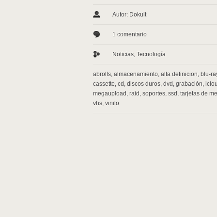
Autor: Dokult
1 comentario
Noticias
,
Tecnología
abrolls
,
almacenamiento
,
alta definicion
,
blu-ra
cassette
,
cd
,
discos duros
,
dvd
,
grabación
,
iclo
megaupload
,
raid
,
soportes
,
ssd
,
tarjetas de m
vhs
,
vinilo