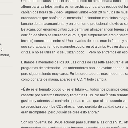
Un par de décadas atrás, el usuario medio no almacenaba tanta inf
álbum para las fotos familiares, un archivador para los recibos del 
cabían dos horas de vídeo-, algunos vinilos –con 20 minutos de mús
ordenadores que había en el mercado funcionaban con cintas magné
tamaño de almacenamiento, y en el entorno profesional televisivo se 
Betacam, con enormes cintas que permitían almacenar con buena cali
edición de vídeo se utilizaban ABrolls, que simplemente eran difere
técnico) conectados entre sí. Uno o varios de ellos eran la fuente y s
y
,
que se grababan en otro magnetoscopio, en otra cinta. Hoy en día es
ud
,
cintas, o no se utilizan, o se utilizan poco… Pero no entremos en es
emoria
,
Estamos a mediados de los 80. Las cintas de cassette aseguran el 
programas de ordenador. Los ordenadores han ido evolucionando, l
pero siguen siendo muy caros. En los ordenadores más modernos se e
como por arte de magia, aparece el CD. Y todo cambia.
«Éste es el formato óptico», «es el futuro»… todos nos pusimos como 
cassette por nuestros nuevos y flamantes CDs. No hacía falta rebob
gustaba y además, al contrario que las cintas -que al irse usando v
se escuchan peor- los CDs ofrecían cero pérdida de calidad con el p
eran irrompibles, pero ¿quién se cree esto ahora?
Son los noventa, los DVDs acuden para sustituir a las cintas VHS, o