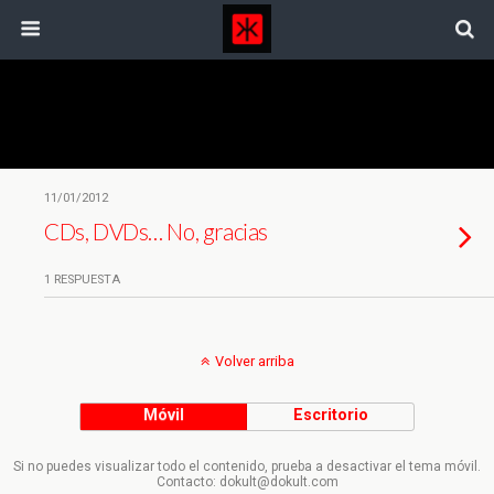
Etiquetas › Soportes
11/01/2012
CDs, DVDs… No, gracias
1 RESPUESTA
Volver arriba
Móvil
Escritorio
Si no puedes visualizar todo el contenido, prueba a desactivar el tema móvil.
Contacto: dokult@dokult.com