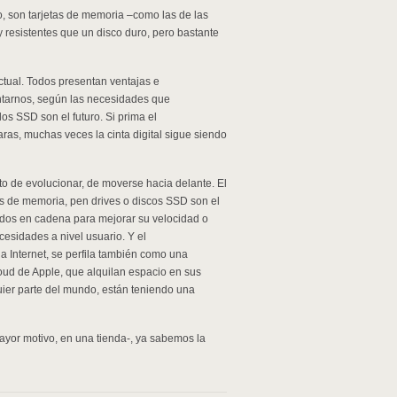
do, son tarjetas de memoria –como las de las
 resistentes que un disco duro, pero bastante
tual. Todos presentan ventajas e
ntarnos, según las necesidades que
los SSD son el futuro. Si prima el
as, muchas veces la cinta digital sigue siendo
 de evolucionar, de moverse hacia delante. El
as de memoria, pen drives o discos SSD son el
ados en cadena para mejorar su velocidad o
esidades a nivel usuario. Y el
a Internet, se perfila también como una
loud de Apple, que alquilan espacio en sus
uier parte del mundo, están teniendo una
mayor motivo, en una tienda-, ya sabemos la