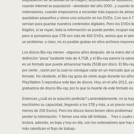
degradación de la calidad de la imagen, la posibilidad de subtítulos
cuando Internet se popularizó –alrededor del año 2000-, y cuando las
ordenadores, cuando empezamos a necesitar más espacio de almace
quedaban pequeños y vimos una solución en los DVDs. Con sus 4.7
servían para guardar nuestros contenidos digitales. Pero los DVDs t
frágiles, si se rayan, toda la información se puede perder, ocupan e
pero si pensamos que 2TB son más de 400 DVDs, vemos que el alma
un problema- y claro, no es posible grabar en ellos archivos mayore
Los discos Blu-ray vienen –algunos años después- de la mano del víd
definición “pesa” bastante más de 4,7GB, y el Blu-ray parece la salva
es un formato que puede almacenar hasta 25GB por disco. El Blu-ray 
por cierto-, razón por la cual no consigue calar en un mercado que 
formato. No obstante, el Blu-ray goza de cierto auge durante los añ
PlayStation 3 reproduce este tipo de discos. Hoy, en el año 2012, ya 
grabadora de discos Blu-ray, por lo que la muerte de este formato e
Entonces ¿cuál es la solución perfecta? Lamentablemente, no la hay
muchísimo su capacidad, llegando a los 3TB y más, a un precio muc
menos de 200 Euros). Pero los discos duros tienen otros problemas: s
perder la información. Y tienen una vida útil limitada… Tres o cuatro
lectura, además, es baja y hoy en día, con los ordenadores que hay
más ralentizan el flujo de trabajo.