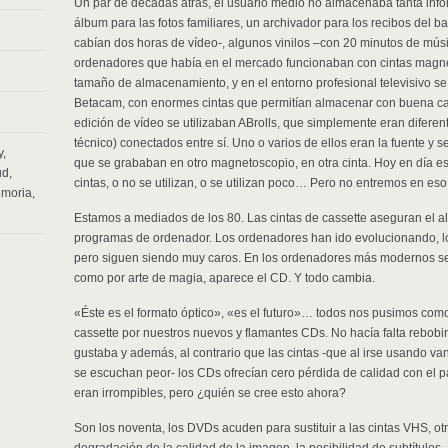
Un par de décadas atrás, el usuario medio no almacenaba tanta inf
álbum para las fotos familiares, un archivador para los recibos del 
cabían dos horas de vídeo-, algunos vinilos –con 20 minutos de mús
ordenadores que había en el mercado funcionaban con cintas magné
tamaño de almacenamiento, y en el entorno profesional televisivo se 
Betacam, con enormes cintas que permitían almacenar con buena cali
edición de vídeo se utilizaban ABrolls, que simplemente eran difere
técnico) conectados entre sí. Uno o varios de ellos eran la fuente y s
y
,
que se grababan en otro magnetoscopio, en otra cinta. Hoy en día es
ud
,
cintas, o no se utilizan, o se utilizan poco… Pero no entremos en es
emoria
,
Estamos a mediados de los 80. Las cintas de cassette aseguran el 
programas de ordenador. Los ordenadores han ido evolucionando, l
pero siguen siendo muy caros. En los ordenadores más modernos se e
como por arte de magia, aparece el CD. Y todo cambia.
«Éste es el formato óptico», «es el futuro»… todos nos pusimos como 
cassette por nuestros nuevos y flamantes CDs. No hacía falta rebob
gustaba y además, al contrario que las cintas -que al irse usando v
se escuchan peor- los CDs ofrecían cero pérdida de calidad con el p
eran irrompibles, pero ¿quién se cree esto ahora?
Son los noventa, los DVDs acuden para sustituir a las cintas VHS, o