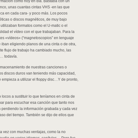
ormación como hoy en día. Bastaba con un
banco, unas cuantas cintas VHS -en las que
ica en cada cara- y poco más. Los pocos
ticas o discos magnéticos, de muy bajo
utilizaban formatos como el U-matic o el
dad el vídeo con el que trabajaban. Para la
ntes «vídeos» (“magnetoscopios” en lenguaje
e iban eligiendo planos de una cinta o de otra,
te flujo de trabajo ha cambiado mucho, las
o… todavía.
almacenamiento de nuestras canciones o
os discos duros van teniendo más capacidad,
mpieza a utilizar el floppy disc…Y de pronto,
locos a sustituir lo que teníamos en cinta de
inar para escuchar esa canción que tanto nos
an perdiendo la información grabada y cada vez
aso del tiempo. También se dijo de ellos que
tra vez con muchas ventajas, como la no