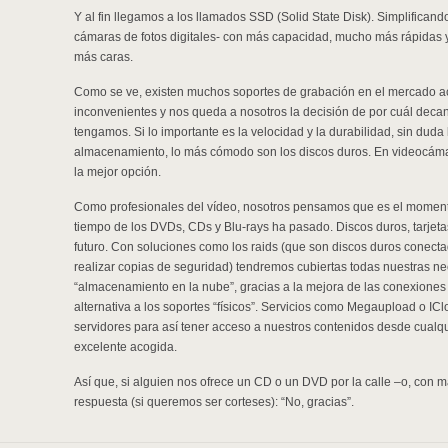
Y al fin llegamos a los llamados SSD (Solid State Disk). Simplifican
cámaras de fotos digitales- con más capacidad, mucho más rápidas y
más caras.
Como se ve, existen muchos soportes de grabación en el mercado ac
inconvenientes y nos queda a nosotros la decisión de por cuál deca
tengamos. Si lo importante es la velocidad y la durabilidad, sin duda 
almacenamiento, lo más cómodo son los discos duros. En videocámar
la mejor opción.
Como profesionales del vídeo, nosotros pensamos que es el momento
tiempo de los DVDs, CDs y Blu-rays ha pasado. Discos duros, tarjet
futuro. Con soluciones como los raids (que son discos duros conect
realizar copias de seguridad) tendremos cubiertas todas nuestras nec
“almacenamiento en la nube”, gracias a la mejora de las conexiones 
alternativa a los soportes “físicos”. Servicios como Megaupload o IC
servidores para así tener acceso a nuestros contenidos desde cualq
excelente acogida.
Así que, si alguien nos ofrece un CD o un DVD por la calle –o, con 
respuesta (si queremos ser corteses): “No, gracias”.