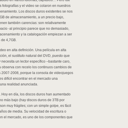
, audio en varios idiomas, capítulos… Pero fue
 fotografías y el video se colaron en nuestros
namiento. Los discos duros existentes se nos
GB de almacenamiento, a un precio bajo,
ienen también carencias: son relativamente
spacio -al principio parece que no demasiado,
cenamiento y la catalogación empiezan a ser
s de 4,7GB.
eo en alta definición. Una película en alta
ción, el sustituto natural del DVD, puesto que
necesita un lector específico –bastante caro,
ya observa con recelo los continuos cambios de
os 2007-2008, porque la consola de videojuegos
es difícil encontrar en el mercado una
s una realidad anunciada.
. Hoy en día, los discos duros han aumentado
ho más bajo (hay discos duros de 3TB por
on muy frágiles; con un simple golpe, es fácil
 años de media. Su velocidad de escritura o
 en el mercado, es uno de los componentes que