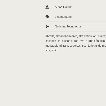
Autor: Dokult
1 comentario
Noticias
,
Tecnología
abrolls
,
almacenamiento
,
alta definicion
,
blu-ra
cassette
,
cd
,
discos duros
,
dvd
,
grabación
,
iclo
megaupload
,
raid
,
soportes
,
ssd
,
tarjetas de m
vhs
,
vinilo