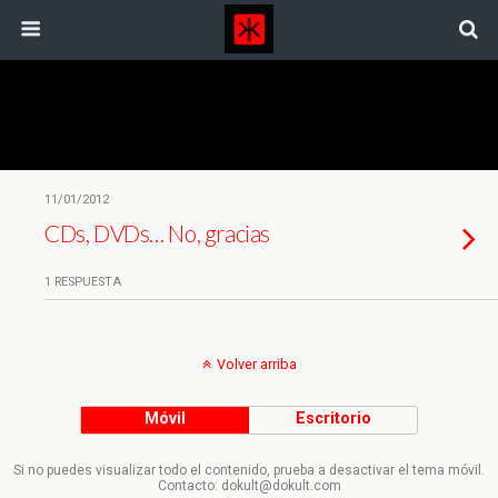
Etiquetas › Icloud
11/01/2012
CDs, DVDs… No, gracias
1 RESPUESTA
Volver arriba
Móvil
Escritorio
Si no puedes visualizar todo el contenido, prueba a desactivar el tema móvil.
Contacto: dokult@dokult.com