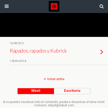
Etiquetas › Ejército
16/08/2012
Rapados, rapados y Kubrick
1 RESPUESTA
Volver arriba
Móvil
Escritorio
Si no puedes visualizar todo el contenido, prueba a desactivar el tema móvil.
Contacto: dokult@dokult.com