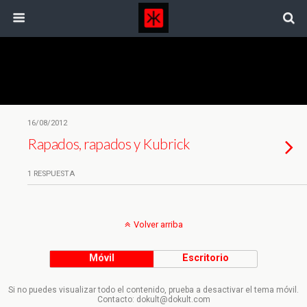
Etiquetas › Skinhead Attitude
16/08/2012
Rapados, rapados y Kubrick
1 RESPUESTA
Volver arriba
Móvil
Escritorio
Si no puedes visualizar todo el contenido, prueba a desactivar el tema móvil.
Contacto: dokult@dokult.com