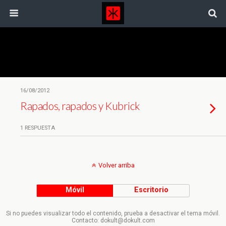
Etiquetas › Tribus Urbanas
16/08/2012
Rapados, rapados y Kubrick
1 RESPUESTA
Volver arriba
Móvil
Escritorio
Si no puedes visualizar todo el contenido, prueba a desactivar el tema móvil.
Contacto: dokult@dokult.com