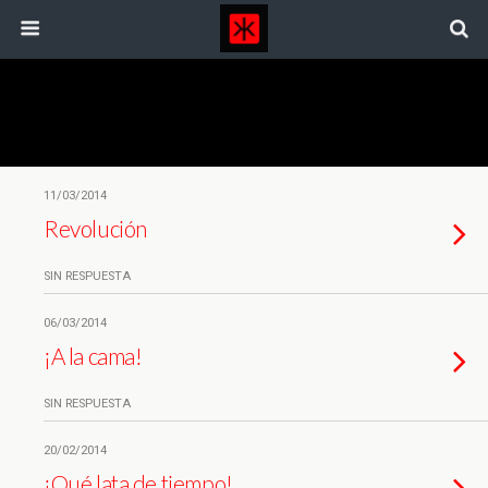
Etiquetas › Jaravito
11/03/2014
Revolución
SIN RESPUESTA
06/03/2014
¡A la cama!
SIN RESPUESTA
20/02/2014
¡Qué lata de tiempo!