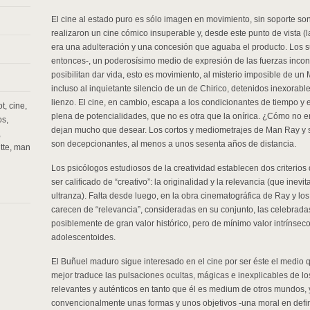
El cine al estado puro es sólo imagen en movimiento, sin soporte so
realizaron un cine cómico insuperable y, desde este punto de vista 
era una adulteración y una concesión que aguaba el producto. Los su
entonces-, un poderosísimo medio de expresión de las fuerzas incon
posibilitan dar vida, esto es movimiento, al misterio imposible de un 
incluso al inquietante silencio de un de Chirico, detenidos inexorabl
lienzo. El cine, en cambio, escapa a los condicionantes de tiempo y
ot
,
cine
,
plena de potencialidades, que no es otra que la onírica. ¿Cómo no 
os
,
dejan mucho que desear. Los cortos y mediometrajes de Man Ray y su
,
son decepcionantes, al menos a unos sesenta años de distancia.
tte
,
man
Los psicólogos estudiosos de la creatividad establecen dos criterio
ser calificado de “creativo”: la originalidad y la relevancia (que ine
ultranza). Falta desde luego, en la obra cinematográfica de Ray y lo
carecen de “relevancia”, consideradas en su conjunto, las celebradas
posiblemente de gran valor histórico, pero de mínimo valor intrín
adolescentoides.
El Buñuel maduro sigue interesado en el cine por ser éste el medio
mejor traduce las pulsaciones ocultas, mágicas e inexplicables de l
relevantes y auténticos en tanto que él es medium de otros mundos, 
convencionalmente unas formas y unos objetivos -una moral en defini