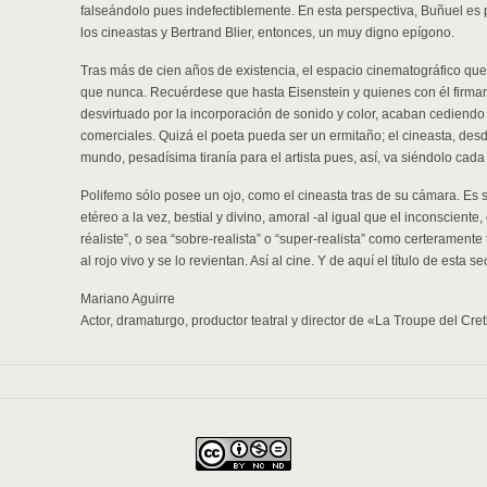
falseándolo pues indefectiblemente. En esta perspectiva, Buñuel es
los cineastas y Bertrand Blier, entonces, un muy digno epígono.
Tras más de cien años de existencia, el espacio cinematográfico q
que nunca. Recuérdese que hasta Eisenstein y quienes con él firmar
desvirtuado por la incorporación de sonido y color, acaban cediendo 
comerciales. Quizá el poeta pueda ser un ermitaño; el cineasta, de
mundo, pesadísima tiranía para el artista pues, así, va siéndolo cad
Polifemo sólo posee un ojo, como el cineasta tras de su cámara. Es 
etéreo a la vez, bestial y divino, amoral -al igual que el inconsciente
réaliste”, o sea “sobre-realista” o “super-realista” como certerament
al rojo vivo y se lo revientan. Así al cine. Y de aquí el título de esta s
Mariano Aguirre
Actor, dramaturgo, productor teatral y director de «La Troupe del Cret