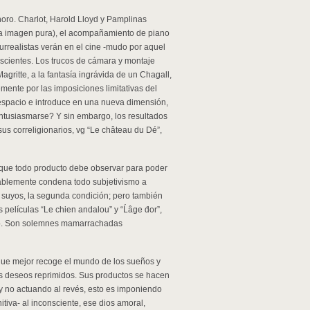
noro. Charlot, Harold Lloyd y Pamplinas
(la imagen pura), el acompañamiento de piano
rrealistas verán en el cine -mudo por aquel
scientes. Los trucos de cámara y montaje
Magritte, a la fantasía ingrávida de un Chagall,
emente por las imposiciones limitativas del
 espacio e introduce en una nueva dimensión,
entusiasmarse? Y sin embargo, los resultados
s correligionarios, vg “Le château du Dé”,
s que todo producto debe observar para poder
vitablemente condena todo subjetivismo a
s suyos, la segunda condición; pero también
 películas “Le chien andalou” y “Ĺâge d́or”,
seco. Son solemnes mamarrachadas
 que mejor recoge el mundo de los sueños y
os deseos reprimidos. Sus productos se hacen
y no actuando al revés, esto es imponiendo
tiva- al inconsciente, ese dios amoral,