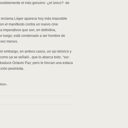
 posiblemente el más genuino -¿el único?- de
ue reclama Léger aparece hoy más imposible
on el manifiesto contra un nuevo cine
a imperativos que son, en definitiva,
sde luego, está condenado a ser hombre de
a vez menos.
sin embargo, en ambos casos, un ojo telúrico y
, como ya se señaló-, que lo abarca todo, “sur-
e traduce Octavio Paz; pero le hincan una estaca
ección pesimista.
ino».