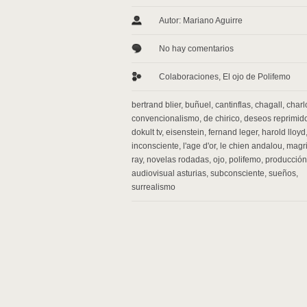
Autor: Mariano Aguirre
No hay comentarios
Colaboraciones
,
El ojo de Polifemo
bertrand blier
,
buñuel
,
cantinflas
,
chagall
,
charl
convencionalismo
,
de chirico
,
deseos reprimid
dokult tv
,
eisenstein
,
fernand leger
,
harold lloyd
inconsciente
,
l'age d'or
,
le chien andalou
,
magri
ray
,
novelas rodadas
,
ojo
,
polifemo
,
producción
audiovisual asturias
,
subconsciente
,
sueños
,
surrealismo