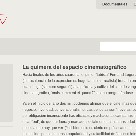
Documentales
E
La quimera del espacio cinematográfico
Hacia finales de los años cuarenta, el pintor “tubista” Fernand Lége
(la truculencia de la expresión es hugoliana o surrealista) frenada en
cual obliga (siempre según él) a la práctica y cultivo del cine de van
cinematográfico; “mais comment et quand?”, acaba preguntándose.
Ya en el inicio del año dos mil, podemos afirmar que el cine, más qu
negocio, frivolidad, convencionalismo. Las películas son “novelas ro
por obligación inconsciente tras eficaces y machaconas campañas m
estar “out”, de quedar fuera y marcado socialmente -con la ansiedad 
película que hay que ver. (Y, si bien esto es cierto en prácticamente 
el del cine, por su inmensa popularidad y su facilidad de “acceso inte