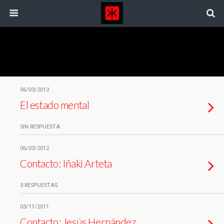
Etiquetas › Radio
06/03/2013
El estado mental
SIN RESPUESTA
06/03/2012
Contacto: Iñaki Arteta
3 RESPUESTAS
03/11/2011
Contacto: Jesús Hernández