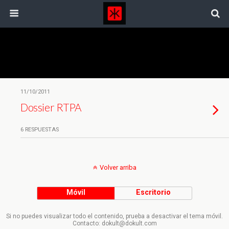
Etiquetas › Empleados
11/10/2011
Dossier RTPA
6 RESPUESTAS
Volver arriba
Móvil
Escritorio
Si no puedes visualizar todo el contenido, prueba a desactivar el tema móvil.
Contacto: dokult@dokult.com