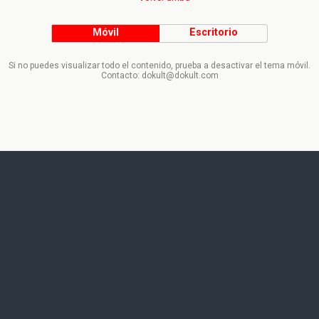
Móvil
Escritorio
Si no puedes visualizar todo el contenido, prueba a desactivar el tema móvil.
Contacto: dokult@dokult.com