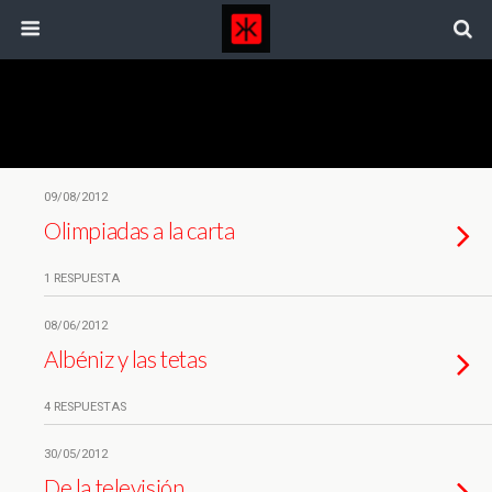
Etiquetas › Rtve
09/08/2012
Olimpiadas a la carta
1 RESPUESTA
08/06/2012
Albéniz y las tetas
4 RESPUESTAS
30/05/2012
De la televisión