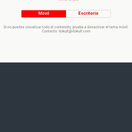
Móvil
Escritorio
Si no puedes visualizar todo el contenido, prueba a desactivar el tema móvil.
Contacto: dokult@dokult.com