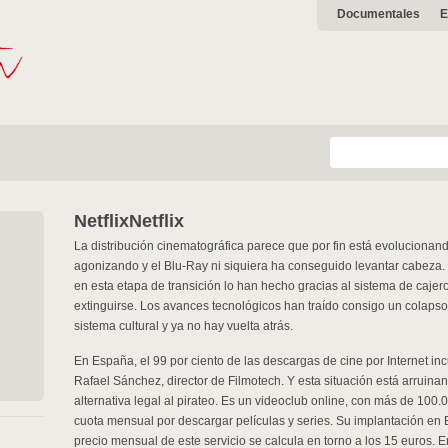
Documentales
E
Netflix
Netflix
La distribución cinematográfica parece que por fin está evolucionan
agonizando y el Blu-Ray ni siquiera ha conseguido levantar cabeza.
en esta etapa de transición lo han hecho gracias al sistema de caj
extinguirse. Los avances tecnológicos han traído consigo un colap
sistema cultural y ya no hay vuelta atrás.
En España, el 99 por ciento de las descargas de cine por Internet in
Rafael Sánchez, director de Filmotech. Y esta situación está arruinand
alternativa legal al pirateo. Es un videoclub online, con más de 100.0
cuota mensual por descargar películas y series. Su implantación en 
precio mensual de este servicio se calcula en torno a los 15 euros. E