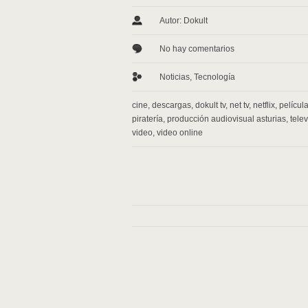
Autor: Dokult
No hay comentarios
Noticias
,
Tecnología
cine
,
descargas
,
dokult tv
,
net tv
,
netflix
,
películ
piratería
,
producción audiovisual asturias
,
telev
video
,
video online