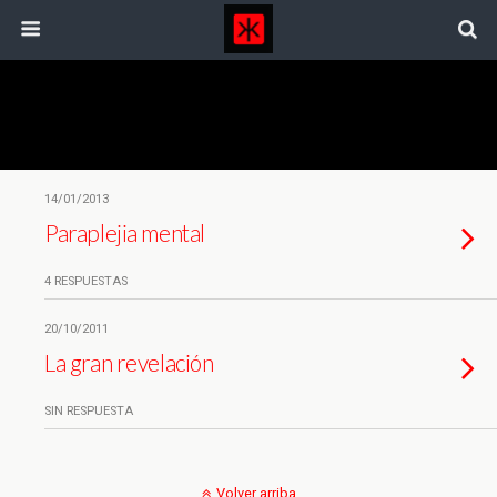
Etiquetas › Propaganda
14/01/2013
Paraplejia mental
4 RESPUESTAS
20/10/2011
La gran revelación
SIN RESPUESTA
Volver arriba