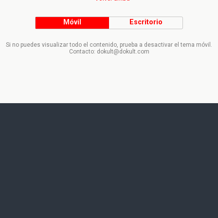
Móvil
Escritorio
Si no puedes visualizar todo el contenido, prueba a desactivar el tema móvil.
Contacto: dokult@dokult.com