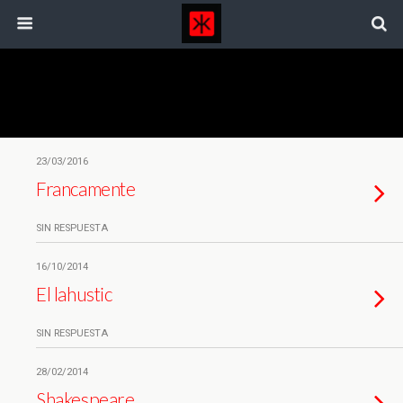
Etiquetas › Mariano Aguirre
23/03/2016
Francamente
SIN RESPUESTA
16/10/2014
El lahustic
SIN RESPUESTA
28/02/2014
Shakespeare