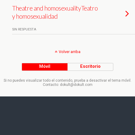
Theatre and homosexuality
Teatro
y homosexualidad
SIN RESPUESTA
Volver arriba
Móvil
Escritorio
Si no puedes visualizar todo el contenido, prueba a desactivar el tema móvil.
Contacto: dokult@dokult.com