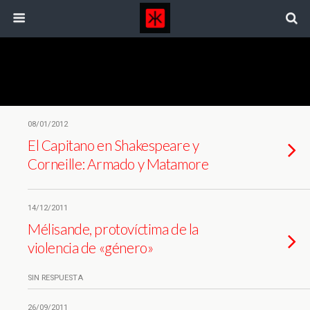
Etiquetas › Shakespeare
08/01/2012
El Capitano en Shakespeare y
Corneille: Armado y Matamore
14/12/2011
Mélisande, protovíctima de la
violencia de «género»
SIN RESPUESTA
26/09/2011