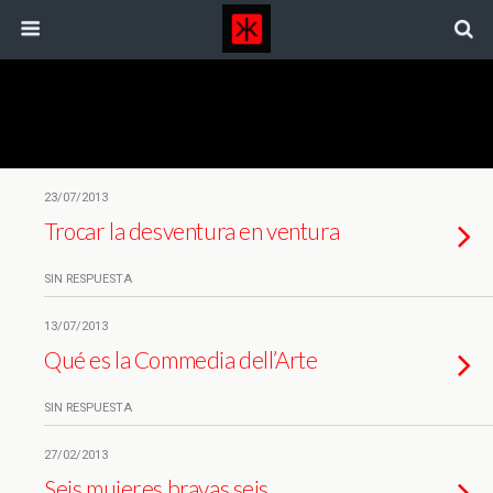
Etiquetas › Teatro
23/07/2013
Trocar la desventura en ventura
SIN RESPUESTA
13/07/2013
Qué es la Commedia dell’Arte
SIN RESPUESTA
27/02/2013
Seis mujeres bravas seis